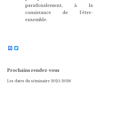
paradoxalement, à la
consistance de l’être-
ensemble.
F
T
a
w
c
i
e
t
b
t
o
e
Prochains rendez-vous
o
r
k
Les dates du séminaire 2025-2026