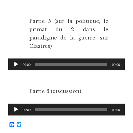
audio
Partie 5 (sur la politique, le
primat du 2 dans le
paradigme de la guerre, sur
Clastres)
Lecteur
00:00
00:00
audio
Partie 6 (discussion)
Lecteur
00:00
00:00
audio
F
T
a
w