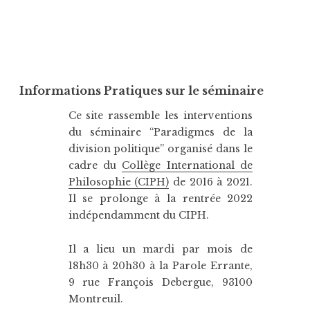
c
i
e
t
b
t
o
e
o
r
k
Informations Pratiques sur le séminaire
Ce site rassemble les interventions
du séminaire “Paradigmes de la
division politique” organisé dans le
cadre du
Collège International de
Philosophie (CIPH)
de 2016 à 2021.
Il se prolonge à la rentrée 2022
indépendamment du CIPH.
Il a lieu un mardi par mois de
18h30 à 20h30 à la Parole Errante,
9 rue François Debergue, 93100
Montreuil.