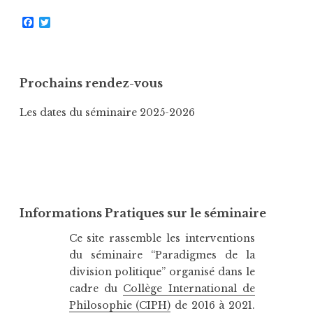
F
T
a
w
c
i
e
t
b
t
o
e
Prochains rendez-vous
o
r
k
Les dates du séminaire 2025-2026
Informations Pratiques sur le séminaire
Ce site rassemble les interventions
du séminaire “Paradigmes de la
division politique” organisé dans le
cadre du
Collège International de
Philosophie (CIPH)
de 2016 à 2021.