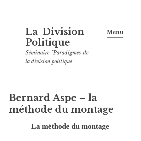
Aller
La Division
au
Menu
contenu
Politique
principal
Séminaire "Paradigmes de
la division politique"
Bernard Aspe – la
méthode du montage
La méthode du m
o
ntage